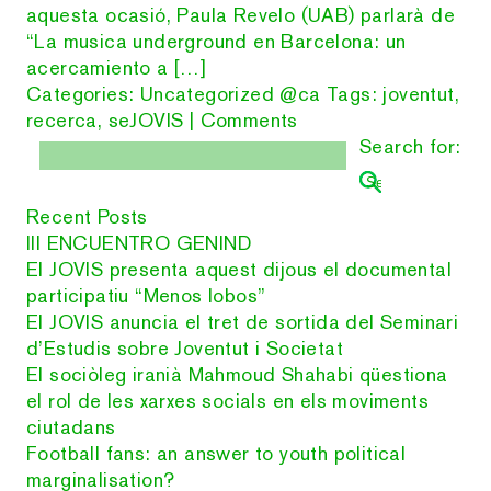
aquesta ocasió, Paula Revelo (UAB) parlarà de
“La musica underground en Barcelona: un
acercamiento a […]
Categories:
Uncategorized @ca
Tags:
joventut
,
recerca
,
seJOVIS
|
Comments
Search for:
Recent Posts
III ENCUENTRO GENIND
El JOVIS presenta aquest dijous el documental
participatiu “Menos lobos”
El JOVIS anuncia el tret de sortida del Seminari
d’Estudis sobre Joventut i Societat
El sociòleg iranià Mahmoud Shahabi qüestiona
el rol de les xarxes socials en els moviments
ciutadans
Football fans: an answer to youth political
marginalisation?